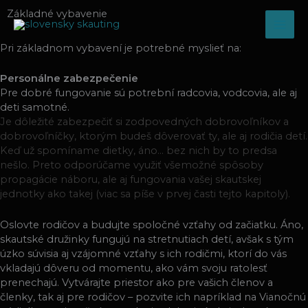
Preskočiť
Základné vybavenie
na
obsah
Pri základnom vybavení je potrebné myslieť na:
Personálne zabezpečenie
Pre dobré fungovanie sú potrební radcovia, vodcovia, ale aj
deti samotné.
Je dôležité zabezpečiť si zodpovedných dobrovoľníkov a
dobrovoľníčky, ktorým budeš dôverovať ty, ale aj rodičia detí.
Keď už spomíname dietky, áno… bez nich by to predsa
nešlo. Preto odporúčame využiť všemožné spôsoby
propagácie náboru, ale aj fungovania vašej skautskej
jednotky ako takej (viac sa píše v prvej časti tejto kapitoly).
Oslovte rodičov a budujte spoločné vzťahy od začiatku. Áno,
skautské družinky fungujú na stretnutiach detí, avšak s tým
úzko súvisia aj vzájomné vzťahy s ich rodičmi, ktorí do vás
vkladajú dôveru od momentu, ako vám svoju ratolesť
prenechajú. Vytvárajte priestor ako pre vašich členov a
členky, tak aj pre rodičov – pozvite ich napríklad na Vianočnú