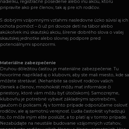
nádielku, registračné posedenie alebo inú akciu, ktorú
pripravíte ako pre členov, tak aj pre ich rodičov.
S dobrými vzájomnými vzťahmi nasledovne úzko súvisí aj ich
ochota pomôcť – či už pri dovoze detí na tábor alebo
akúkoľvek inú skautskú akciu, šírenie dobrého slova o vašej
skautskej jednotke alebo slovnej podpore pred
potenciálnymi sponzormi.
Materiálne zabezpečenie
Druhou dôležitou časťou je materiálne zabezpečenie. Tu
hovoríme napríklad aj o klubovni,
aby ste mali miesto, kde sa
môžete stretávať. (Nehanbite sa osloviť rodičov vašich
členiek a členov, mnohokrát môžu mať informácie či
priestory, ktoré vám môžu byť útočiskom). Samozrejme,
klubovňu je potrebné vybaviť základnými spotrebičmi,
gaučom či policami. Aj v tomto prípade odporúčame osloviť
rodičov, ale aj samotnú verejnosť. Ľudia častokrát vyhadzujú
to, čo môže iným ešte poslúžiť, a to platí aj v tomto prípade.
Nezabúdajte na neustále budovanie vzájomných vzťahov,