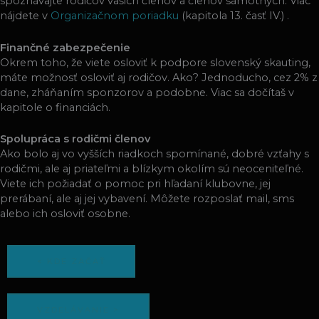
spoznávajte rodičov vašich členov a členov samotných. Viac
nájdete v
Organizačnom poriadku
(kapitola 13. časť IV.) .
Finančné zabezpečenie
Okrem toho, že viete osloviť k podpore slovenský skauting,
máte možnosť osloviť aj rodičov. Ako? Jednoducho, cez 2% z
dane, zháňaním sponzorov a podobne. Viac sa dočítaš v
kapitole o financiách.
Spolupráca s rodičmi členov
Ako bolo aj vo vyšších riadkoch spomínané, dobré vzťahy s
rodičmi, ale aj priateľmi a
blízkym okolím sú neoceniteľné.
Viete ich požiadať o pomoc pri hľadaní klubovne, jej
prerábaní, ale aj jej vybavení. Môžete rozposlať mail, sms
alebo ich osloviť osobne.
< KDE ZAČAŤ
VZDELÁVANIE >